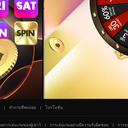
|
คำถามที่พบบ่อย
|
โปรโมชั่น
ยการเล่นเกมของผู้เยาว์
|
การเล่นเกมอย่างมีความรับผิดชอบ
|
การย