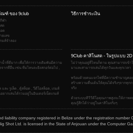
ัณฑ์ ของ 9club
วิธีการชำระเงิน
นกีฬา
นสด
็อต
ายเลข
กมส์จำลอง
9Club คาสิโนสด - ในรูปแบบ 2D
น้ำที่ดีมาก เพื่อให้การวางเดิมพันมีความ
ไม่ว่าคุณอยู่ที่ไหนก็ตาม คุณสามารถเข้าไป
จากทื่อื่น เฃ่น ทีมไหนจะยิงสกอร์ต่อไป ,
มาและสามารถเล่นได้ทุกวันและทุกเวลา
พร้อมด้วยคนแจกไพ่ที่มีความชำนาญคอย
สร้างความตื่นเต้นให้คุณได้จริงๆจากทุกก
จริง
และ รูเล็ต , ตู้สล็อต , วีดีโอสล็อต, เกมส์
ณอยากเล่นได้รวมอยู่ในอินเตอร์เน็ตเกมส์
ด้วยระบบทีวีวีดีโอคุณภาพสูงจะให้ภาพ
คุณรู้สึกได้ว่าอยู่ในคาสิโนจริงๆ
ed liability company registered in Belize under the registration number
 Big Shot Ltd. is licensed in the State of Anjouan under the Computer G