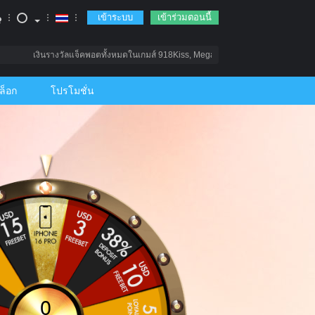
เข้าระบบ
เข้าร่วมตอนนี้
เงินรางวัลแจ็คพอตทั้งหมดในเกมส์ 918Kiss, Mega888 จะไม่มีการจ่ายเงินรางวัลจ
ล็อก
โปรโมชั่น