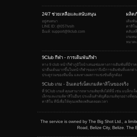
24/7 ช่วยเหลือและสนับสนุน
ผลิตภ
อยู่สนทนา
เดิมพั
LINE ID: @057lvsih
คาสิโ
อีเมล์: support@9club.com
คลับสล
เกมหม
หมวดเ
9Club กีฬา - การเดิมพันกีฬา
ทาง 9 club หน้ากีฬาภูมิใจนำเสนอช่องทางการเดิมพันที่มีราคา
น่าตื่นเต้นมากขึ้นในหน้ากีฬาของเราจึงมีการเดิมพันที่แตกต่าง
ประตูรวมของทีมนั้น และทางผลการแข่งขันที่ถูกต้อง
9Club เกม - อินเตอร์เน็ตเกมส์คาสิโนของจริง
ที่ 9Club เกมส์ คุณสามารถหาเกมส์ทุกสิ่งได้ที่นี่ เช่น แบล็กแจ็ค 
เล็กๆและเกมส์คาสิโนอื่นๆ ประเด็นสำคัญคือเกมส์ทุกอย่างที่คุ
คาสิโน ทีนี่เพื่อให้คุณเพลิดเพลินตลอดเวลา
The service is owned by The Big Shot Ltd., a limit
Road, Belize City, Belize. The