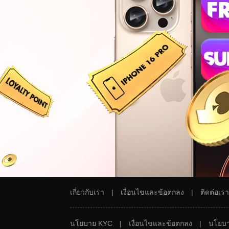
เกี่ยวกับเรา
|
เงื่อนไขและข้อตกลง
|
ติดต่อเรา
นโยบาย KYC
|
เงื่อนไขและข้อตกลง
|
นโยบา