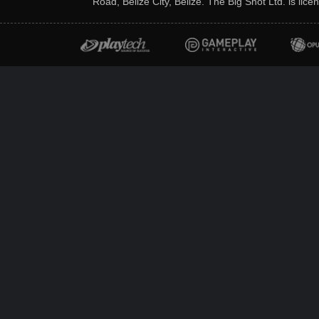
Road, Belize City, Belize. The Big Shot Ltd. is l