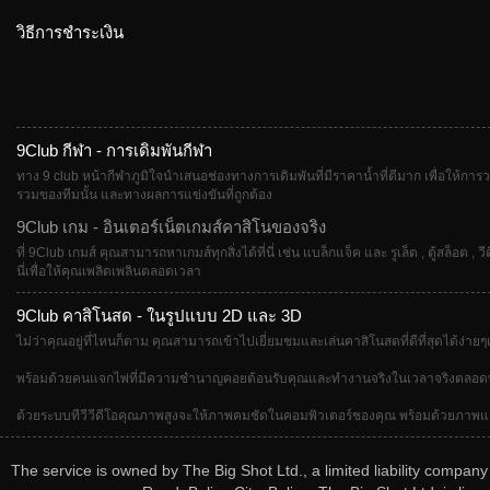
วิธีการชำระเงิน
9Club กีฬา - การเดิมพันกีฬา
ทาง 9 club หน้ากีฬาภูมิใจนำเสนอช่องทางการเดิมพันที่มีราคาน้ำที่ดีมาก เพื่อให้การว
รวมของทีมนั้น และทางผลการแข่งขันที่ถูกต้อง
9Club เกม - อินเตอร์เน็ตเกมส์คาสิโนของจริง
ที่ 9Club เกมส์ คุณสามารถหาเกมส์ทุกสิ่งได้ที่นี่ เช่น แบล็กแจ็ค และ รูเล็ต , ตู้สล็อต
นี่เพื่อให้คุณเพลิดเพลินตลอดเวลา
9Club คาสิโนสด - ในรูปแบบ 2D และ 3D
ไม่ว่าคุณอยู่ที่ไหนก็ตาม คุณสามารถเข้าไปเยี่ยมชมและเล่นคาสิโนสดที่ดีที่สุดได้ง่า
พร้อมด้วยคนแจกไพ่ที่มีความชำนาญคอยต้อนรับคุณและทำงานจริงในเวลาจริงตลอดทั้งเก
ด้วยระบบทีวีวีดีโอคุณภาพสูงจะให้ภาพคมชัดในคอมพิวเตอร์ชองคุณ พร้อมด้วยภาพแวดล้
The service is owned by The Big Shot Ltd., a limited liability compan