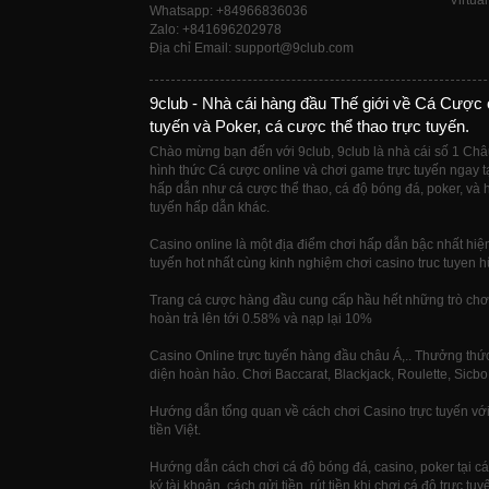
Virtua
Whatsapp: +84966836036
Zalo: +841696202978
Địa chỉ Email: support@9club.com
9club - Nhà cái hàng đầu Thế giới về Cá Cược o
tuyến và Poker, cá cược thể thao trực tuyến.
Chào mừng bạn đến với 9club, 9club là nhà cái số 1 Châ
hình thức Cá cược online và chơi game trực tuyến ngay t
hấp dẫn như cá cược thể thao, cá độ bóng đá, poker, và h
tuyến hấp dẫn khác.
Casino online là một địa điểm chơi hấp dẫn bậc nhất hiện
tuyến hot nhất cùng kinh nghiệm chơi casino truc tuyen h
Trang cá cược hàng đầu cung cấp hầu hết những trò chơi c
hoàn trả lên tới 0.58% và nạp lại 10%
Casino Online trực tuyến hàng đầu châu Á,.. Thưởng thức
diện hoàn hảo. Chơi Baccarat, Blackjack, Roulette, Sicbo
Hướng dẫn tổng quan về cách chơi Casino trực tuyến với
tiền Việt.
Hướng dẫn cách chơi cá độ bóng đá, casino, poker tại cá
ký tài khoản, cách gửi tiền, rút tiền khi chơi cá độ trực tuy