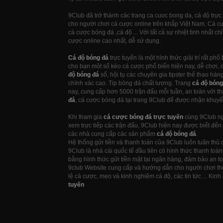
9Club đã trở thành các trang ca cuoc bong da, cá độ trực
cho người chơi cá cược online trên khắp Việt Nam. Cá cư
cá cược bóng đá ,cá độ ... Với tất cả sự nhiệt tình nhất ch
cược online cao nhất, dễ sử dụng.
Cá độ bóng đá
trực tuyến là một hình thức giải trí rất phổ
cho bạn một số kèo cá cược phổ biến hiện nay, dễ chơi, 
độ bóng đá
số, hội tụ các chuyên gia tipster thể thao hà
chính xác cao. Tip bóng đá chất lượng. Trang
cá độ bóng
nay, cung cấp hơn 5000 trận đấu mỗi tuần, an toàn với t
đá
, cá cược bóng đá tại trang 9Club để được nhận khuy
Khi tham gia
cá cược bóng đá trực tuyến
cùng 9Club ng
xem trực tiếp các trận đấu, 9Club hiện nay được biết đến l
các nhà cung cấp các sản phẩm
cá độ bóng đá
.
Hệ thống gửi tiền và thanh toán của 9Club luôn tuân thủ q
9Club là nhà cái quốc tế đầu tiên có hình thức thanh toán
bằng hình thức gửi tiền mặt tại ngân hàng, đảm bảo an to
9club Website cung cấp và hướng dẫn cho người chơi thông
lệ cá cược, mẹo và kinh nghiệm cá độ, các tin tức ... Kin
tuyến