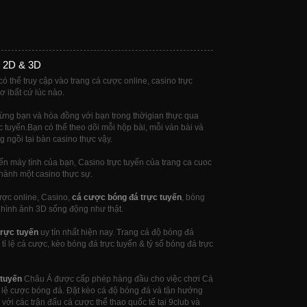
g 2D & 3D
có thể truy cập vào trang cá cược online, casino trực
ơ ibất cứ lúc nào.
ng bạn và hòa đồng với bạn trong thờigian thực qua
ực tuyến.Bạn có thể theo dõi mỗi hộp bài, mỗi ván bài và
 ngồi tại bàn casino thực vậy.
đến máy tính của bạn, Casino trực tuyến của trang ca cuoc
thành một casino thực sự.
ược online, Casino,
cá cược bóng đá trực tuyến
, bóng
 hình ảnh 3D sống động như thật.
trực tuyến
uy tín nhất hiện nay. Trang cá độ bóng đá
ỉ lệ cá cược, kèo bóng đá trực tuyến & tỷ số bóng đá trực
tuyến
Châu Á được cấp phép hàng đầu cho việc chơi Cá
lệ cược bóng đá. Đặt kèo cá độ bóng đá và tận hưởng
với các trận đấu cá cược thể thao quốc tế tại 9club và