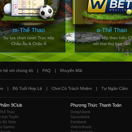
m-Thể Thao
a-Thể Thao
Sự lựa chọn cược Trực tiếp
Cược trưc tiếp theo kiểu C
Châu Âu & Châu Á
với mọi thứ bạn cần
n hệ với chúng tôi
|
FAQ
|
Khuyến Mãi
ện
|
Độ Tuổi Hợp Lệ
|
Chơi Có Trách Nhiệm
|
Tự Ngăn Cấm
Phẩm 9Club
Phương Thức Thanh Toán
Thể Thao
DongA Bank
 trực Tuyến
Sacombank
c Bộ Slots
Eximbank
r Games
Vietcombank