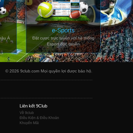
e-Sports
hâu Á
Đặt cược trực tuyến với hệ thống
Esport độc quyền
© 2026 9club.com Mọi quyền lợi được bảo hộ.
Liên kết 9Club
Về 9club
Điều Kiện & Điều Khoản
Khuyến Mãi