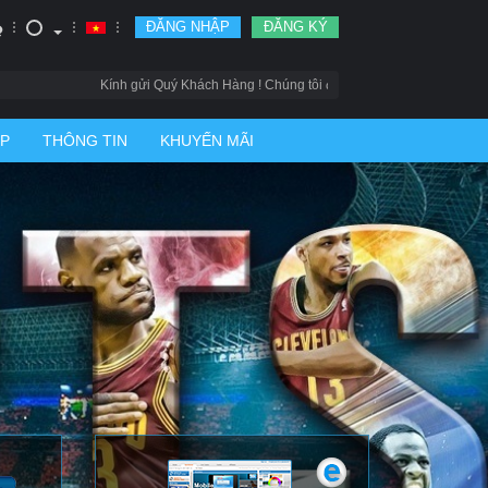
ĐĂNG NHẬP
ĐĂNG KÝ
Kính gửi Quý Khách Hàng ! Chúng tôi đang trải nghiệm chương trình nâng cao
IP
THÔNG TIN
KHUYẾN MÃI