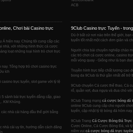
l Sports
Techcombank
ACB
nline, Chơi bài Casino trực
9Club Casino trực Tuyến - tron
Dù ở bất cứ nơi nào trên thế giới, bạn 
tuyến tốt nhất một cách đơn giản và ch
u Á hiện nay. Chúng tôi cung cấp các
ại nhà, với những hình thức cá cược
Người chia bài chuyên nghiệp chào mừ
àng loạt những loại hình trò chơi trực
các trò chơi cá cược online, casino tr
mỗi vòng quay - Giống như là bạn đang
 nay. Tổng hợp trò chơi casino trực
Truyền hình trực tiếp chất lượng cao 
ữu ích
bong da 9Club là thứ gần nhất để trở 
asino trực tuyến, slot game với tỷ lệ
9Club chuyên Cá cược thể thao, Cá c
rổ, quần vợt, đua ngựa và đua chó với
 5 sảnh bài trực tuyến đẳng cấp, giao
9Club Trang mạng
cá cược bóng đá 
,.. KM Khủng.
online 9Club cung cấp cho người chơi t
tuyến, cập nhật tỷ lệ bóng đá hôm nay.
 các nhà cái hàng đầu thế giới bằng
9Club Trang
Cá Cược Bóng Đá Trực 
Cược Online, Cá Cược Bóng Đá, và tỷ 
c nhà cái uy tín, hướng dẫn cách đăng
niềm vui
cá cược bóng đá trực tuyến
ến.