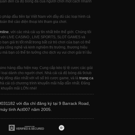
quan đến cá độ bóng đá của người chơi một cách nhanh
 pháp đầu tiên tại Việt Nam với đầy đủ các loại hình cá
toán thẻ cào điện thoại khi tham gia chơi.
nline
, với các nhà cái uy tín nhất trên thế giới. Chúng tôi
tôi với LIVE CASINO , LIVE SPORTS, SLOT GAMES và
ạn giá trị tốt nhất trong bất cứ trò chơi của bạn có thể
gia công nghệ và kinh nghiệm thị trường, thương hiệu
à bạn có thể tin tưởng cho dịch vụ vui chơi giải trí lâu
sino hàng đầu hiện nay. Cung cấp kèo tỷ lệ cược các giải
hể loại dành cho người chơi. Nhà cái cá độ bóng đá 9club
ký đông đảo nhất với vô số trò cược game, và là
trang ca
hà cái có chương trình khuyến mãi hấp dẫn nhất. Đăng
n khuyến mãi LỚN nhé!
031182 với địa chỉ đăng ký tại 9 Barrack Road,
i máy tính Act007 năm 2005.