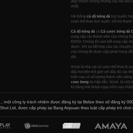
đáp nhanh chóng những câu hỏi liên 
nhất.
Hệ thống
cá độ bóng đá
trực tuyến hợp
cược thể thao trực tuyến. Hỗ trợ thanh 
Cá độ bóng đá
và
Cá cược bóng đá O
cung cấp các thành viên của chúng 
KENO. Chúng tôi cam kết cung cấp cho b
được. Với sự kết hợp của các chuyên 
của chúng tôi được cấp phép hàng đầu m
dài.
9club là nhà cái cá cược thể thao & ca
đấu hot trên thế giới với đầy đủ các t
hiện nay có số lượng thành viên đăng 
cuoc bong
da hấp dẫn. 9club là một n
ký bằng link 9club ngay hôm nay nhậ
., một công ty trách nhiệm được đăng ký tại Belize theo số đăng ký 000
ig Shot Ltd, được cấp phép tại Bang Anjouan theo luật cấp phép trò chơ